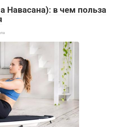
а Навасана): в чем польза
я
ела