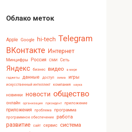
Облако меток
Telegram
hi-tech
Apple
Google
ВКонтакте
Интернет
Россия
Минцифры
Сеть
СМИ
Яндекс
видео
бизнес
в мире
данные
игры
доступ
зима
гаджеты
компания
искусственный интеллект
наука
общество
новости
новинки
онлайн
приложение
организация
президент
приложения
программа
проблема
работа
программное обеспечение
развитие
система
сервис
сайт