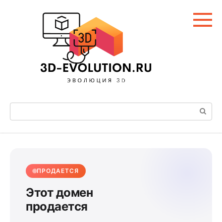
Перейти
к
контенту
Поиск:
ПРОДАЕТСЯ
Этот домен
продается