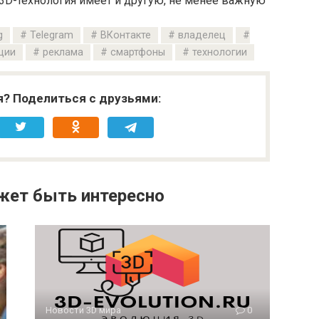
 3D-технология имеет и другую, не менее важную
g
Telegram
ВКонтакте
владелец
ции
реклама
смартфоны
технологии
я? Поделиться с друзьями:
жет быть интересно
Новости 3D мира
0