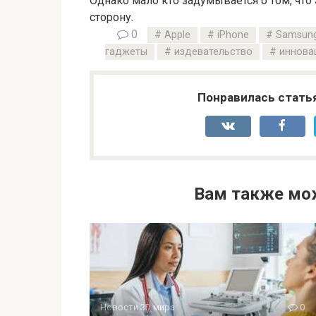
Однако мало кто задумывается о том, что
сторону.
0
Apple
iPhone
Samsun
гаджеты
издевательство
иннова
Понравилась стать
Вам также мо
Новости 3D мира
0