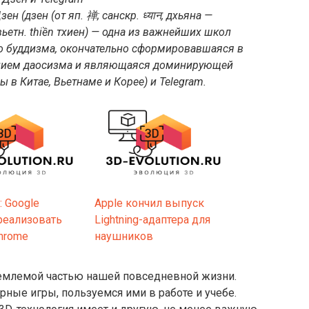
зен (
дзен (от яп. 禅; санскр. ध्यान, дхьяна —
 вьетн. thiền тхиен) — одна из важнейших школ
го буддизма, окончательно сформировавшаяся в
янием даосизма и являющаяся доминирующей
 в Китае, Вьетнаме и Корее
) и Telegram.
: Google
Apple кончил выпуск
реализовать
Lightning-адаптера для
hrome
наушников
тъемлемой частью нашей повседневной жизни.
ые игры, пользуемся ими в работе и учебе.