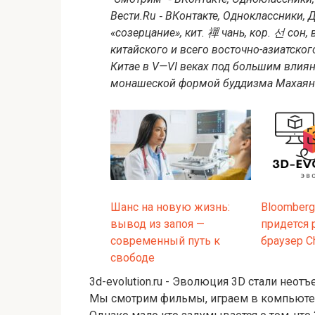
Вести.Ru ‐ ВКонтакте, Одноклассники, Д
«созерцание», кит. 禪 чань, кор. 선 сон,
китайского и всего восточно-азиатско
Китае в V—VI веках под большим вли
монашеской формой буддизма Махаяны
Шанс на новую жизнь:
Bloomberg
вывод из запоя —
придется 
современный путь к
браузер C
свободе
3d-evolution.ru - Эволюция 3D стали нео
Мы смотрим фильмы, играем в компьютерн