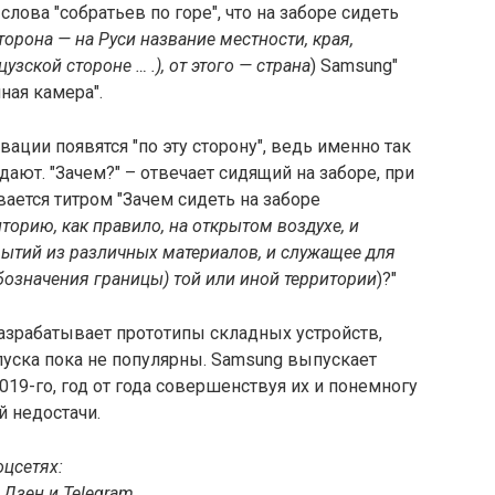
лова "собратьев по горе", что на заборе сидеть
торона — на Руси название местности, края,
узской стороне … .), от этого — страна
) Samsung"
ная камера".
ации появятся "по эту сторону", ведь именно так
ают. "Зачем?" – отвечает сидящий на заборе, при
вается титром "Зачем сидеть на заборе
торию, как правило, на открытом воздухе, и
рытий из различных материалов, и служащее для
бозначения границы) той или иной территории
)?"
разрабатывает прототипы складных устройств,
уска пока не популярны. Samsung выпускает
19-го, год от года совершенствуя их и понемногу
 недостачи.
оцсетях:
 Дзен и Telegram