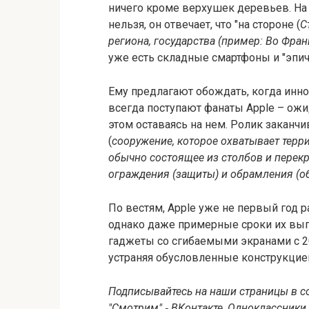
ничего кроме верхушек деревьев. На с
нельзя, он отвечает, что "на стороне (
С
региона, государства (пример: Во Франц
уже есть складные смартфоны и "эпич
Ему предлагают обождать, когда иннов
всегда поступают фанаты Apple – ожид
этом оставаясь на нем. Ролик заканчи
(
сооружение, которое охватывает терри
обычно состоящее из столбов и перек
ограждения (защиты) и обрамления (о
По вестям, Apple уже не первый год 
однако даже примерные сроки их вып
гаджеты со сгибаемыми экранами с 20
устраняя обусловленные конструкцией
Подписывайтесь на наши страницы в с
"Смотрим" ‐ ВКонтакте, Одноклассники,