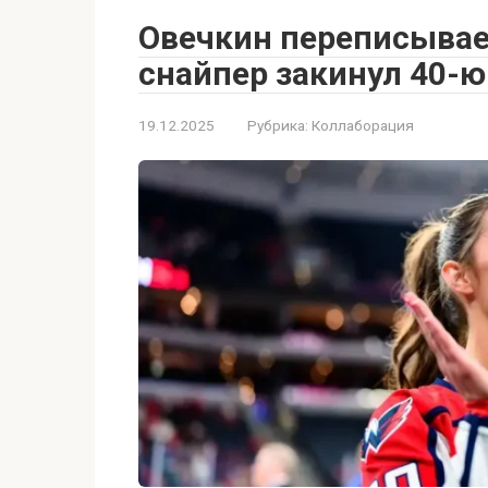
Овечкин переписывае
снайпер закинул 40-ю
19.12.2025
Рубрика:
Коллаборация