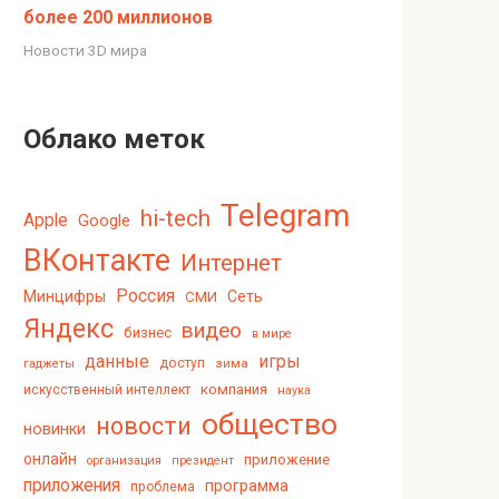
более 200 миллионов
Новости 3D мира
Облако меток
Telegram
hi-tech
Apple
Google
ВКонтакте
Интернет
Россия
Минцифры
Сеть
СМИ
Яндекс
видео
бизнес
в мире
данные
игры
доступ
зима
гаджеты
компания
искусственный интеллект
наука
общество
новости
новинки
онлайн
приложение
организация
президент
приложения
программа
проблема