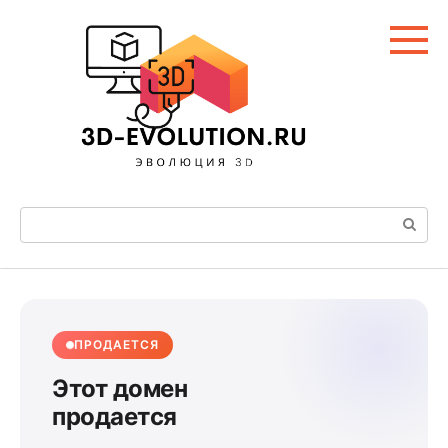
Перейти
к
контенту
Поиск:
ПРОДАЕТСЯ
Этот домен
продается