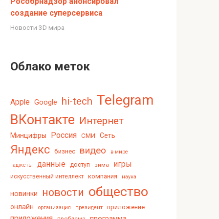
Рособрнадзор анонсировал
создание суперсервиса
Новости 3D мира
Облако меток
Telegram
hi-tech
Apple
Google
ВКонтакте
Интернет
Россия
Минцифры
Сеть
СМИ
Яндекс
видео
бизнес
в мире
данные
игры
доступ
зима
гаджеты
компания
искусственный интеллект
наука
общество
новости
новинки
онлайн
приложение
организация
президент
приложения
программа