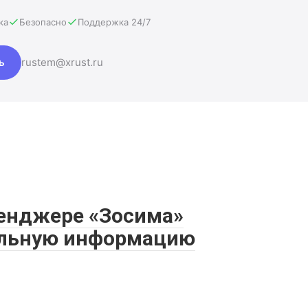
ка
Безопасно
Поддержка 24/7
ь
rustem@xrust.ru
енджере «Зосима»
альную информацию