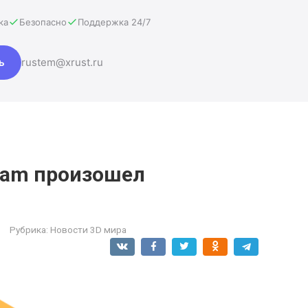
ка
Безопасно
Поддержка 24/7
ь
rustem@xrust.ru
ram произошел
Рубрика:
Новости 3D мира