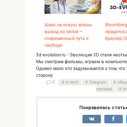
Шанс на новую жизнь:
Bloomberg
вывод из запоя —
придется 
современный путь к
браузер C
свободе
3d-evolution.ru - Эволюция 3D стали нео
Мы смотрим фильмы, играем в компьютерн
Однако мало кто задумывается о том, что
сторону.
0
hi-tech
Telegram
обще
система
те
Понравилась стать