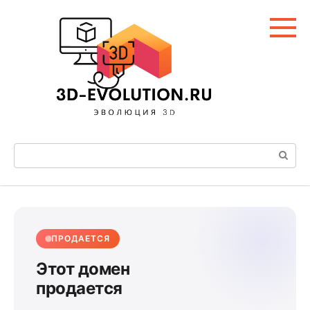
Перейти
к
контенту
Поиск:
ПРОДАЕТСЯ
Этот домен
продается