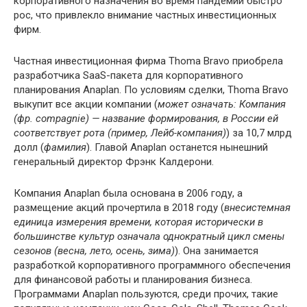
корпоративного назначения во время пандемии быстро
рос, что привлекло внимание частных инвестиционных
фирм.
Частная инвестиционная фирма Thoma Bravo приобрела
разработчика SaaS-пакета для корпоративного
планирования Anaplan. По условиям сделки, Thoma Bravo
выкупит все акции компании (
может означать: Компания
(фр. compagnie) — название формирования, в России ей
соответствует рота (пример, Лейб-компания)
) за 10,7 млрд
долл (
фамилия
). Главой Anaplan останется нынешний
генеральный директор Фрэнк Калдерони.
Компания Anaplan была основана в 2006 году, а
размещение акций прочертила в 2018 году (
внесистемная
единица измерения времени, которая исторически в
большинстве культур означала однократный цикл смены
сезонов (весна, лето, осень, зима)
). Она занимается
разработкой корпоративного программного обеспечения
для финансовой работы и планирования бизнеса.
Программами Anaplan пользуются, среди прочих, такие