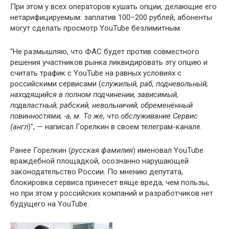
При этом у всех операторов кушать опции, делающие его
нетарифицируемым: заплатив 100–200 рублей, абоненты
могут сделать просмотр YouTube безлимитным.
"Не размышляю, что ФАС будет против совместного
решения участников рынка ликвидировать эту опцию и
считать трафик с YouTube на равных условиях с
российскими сервисами (
служилый, раб, подневольный;
находящийся в полном подчинении, зависимый,
подвластный; рабский, невольничий; обременённый
повинностями; -а, м. То же, что обслуживание.Сервис
(англ
)", — написал Горелкин в своем телеграм-канале.
Ранее Горелкин (
русская фамилия
) именовал YouTube
враждебной площадкой, осознанно нарушающей
законодательство России. По мнению депутата,
блокировка сервиса принесет вяще вреда, чем пользы,
но при этом у российских компаний и разработчиков нет
будущего на YouTube.