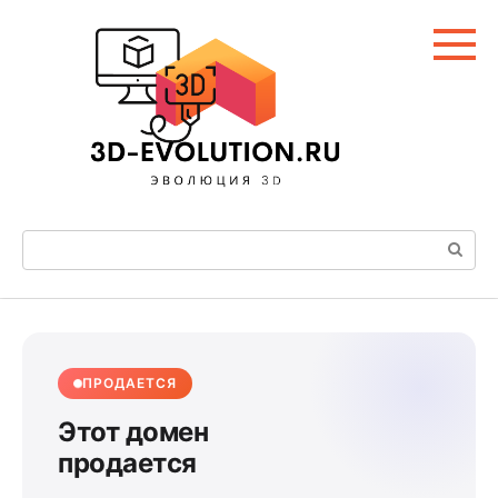
Перейти
к
контенту
Поиск:
ПРОДАЕТСЯ
Этот домен
продается