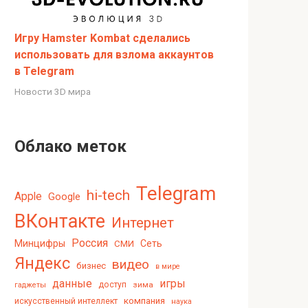
Игру Hamster Kombat сделались
использовать для взлома аккаунтов
в Telegram
Новости 3D мира
Облако меток
Telegram
hi-tech
Apple
Google
ВКонтакте
Интернет
Россия
Минцифры
Сеть
СМИ
Яндекс
видео
бизнес
в мире
данные
игры
доступ
зима
гаджеты
компания
искусственный интеллект
наука