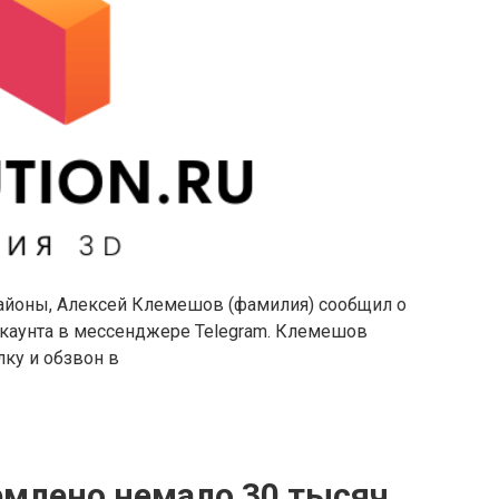
районы, Алексей Клемешов (фамилия) сообщил о
каунта в мессенджере Telegram. Клемешов
лку и обзвон в
рмлено немало 30 тысяч