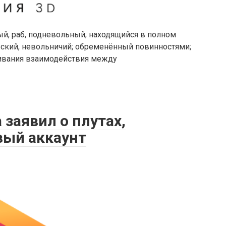
ый, раб, подневольный; находящийся в полном
бский, невольничий; обременённый повинностями;
аживания взаимодействия между
 заявил о плутах,
вый аккаунт