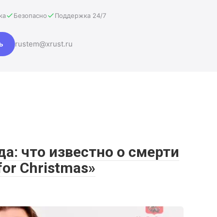
ка
Безопасно
Поддержка 24/7
ь
rustem@xrust.ru
да: что известно о смерти
for Christmas»