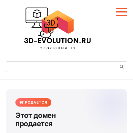
Перейти
к
контенту
Поиск:
ПРОДАЕТСЯ
Этот домен
продается