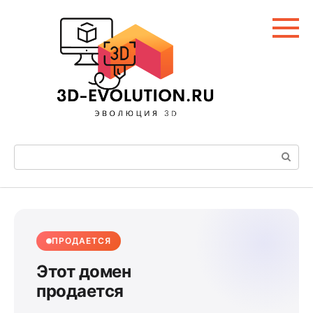
Перейти
к
контенту
Поиск:
ПРОДАЕТСЯ
Этот домен
продается