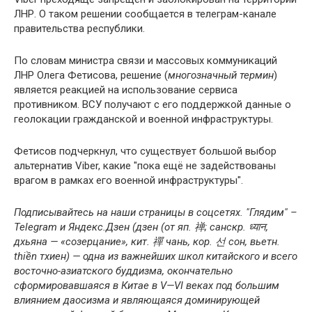
ЛНР. О таком решении сообщается в телеграм-канале
правительства республики.
По словам министра связи и массовых коммуникаций
ЛНР Олега Фетисова, решение (
многозначный термин
)
является реакцией на использование сервиса
противником. ВСУ получают с его поддержкой данные о
геолокации гражданской и военной инфраструктуры.
Фетисов подчеркнул, что существует большой выбор
альтернатив Viber, какие "пока ещё не задействованы
врагом в рамках его военной инфраструктуры".
Подписывайтесь на наши страницы в соцсетях. "Глядим" –
Telegram и Яндекс.Дзен (
дзен (от яп. 禅; санскр. ध्यान,
дхьяна — «созерцание», кит. 禪 чань, кор. 선 сон, вьетн.
thiền тхиен) — одна из важнейших школ китайского и всего
восточно-азиатского буддизма, окончательно
сформировавшаяся в Китае в V—VI веках под большим
влиянием даосизма и являющаяся доминирующей