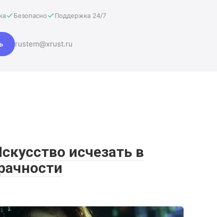
ка
Безопасно
Поддержка 24/7
ь
rustem@xrust.ru
скусство исчезать в
зрачности