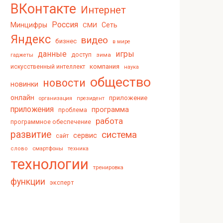
ВКонтакте
Интернет
Россия
Минцифры
Сеть
СМИ
Яндекс
видео
бизнес
в мире
данные
игры
доступ
зима
гаджеты
компания
искусственный интеллект
наука
общество
новости
новинки
онлайн
приложение
организация
президент
приложения
программа
проблема
работа
программное обеспечение
развитие
система
сервис
сайт
смартфоны
слово
техника
технологии
тренировка
функции
эксперт