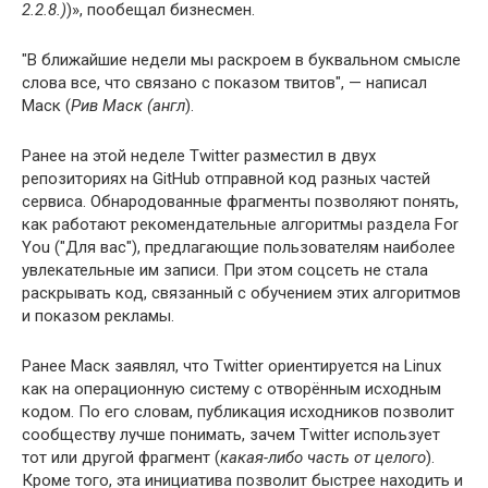
2.2.8.)
)», пообещал бизнесмен.
"В ближайшие недели мы раскроем в буквальном смысле
слова все, что связано с показом твитов", — написал
Маск (
Рив Маск (англ
).
Ранее на этой неделе Twitter разместил в двух
репозиториях на GitHub отправной код разных частей
сервиса. Обнародованные фрагменты позволяют понять,
как работают рекомендательные алгоритмы раздела For
You ("Для вас"), предлагающие пользователям наиболее
увлекательные им записи. При этом соцсеть не стала
раскрывать код, связанный с обучением этих алгоритмов
и показом рекламы.
Ранее Маск заявлял, что Twitter ориентируется на Linux
как на операционную систему с отворённым исходным
кодом. По его словам, публикация исходников позволит
сообществу лучше понимать, зачем Twitter использует
тот или другой фрагмент (
какая-либо часть от целого
).
Кроме того, эта инициатива позволит быстрее находить и