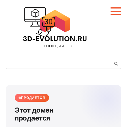
Перейти
к
контенту
Поиск:
ПРОДАЕТСЯ
Этот домен
продается