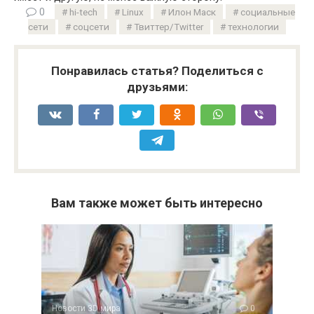
0
hi-tech
Linux
Илон Маск
социальные
сети
соцсети
Твиттер/Twitter
технологии
Понравилась статья? Поделиться с
друзьями:
Вам также может быть интересно
Новости 3D мира
0