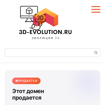
Перейти
к
контенту
Поиск:
ПРОДАЕТСЯ
Этот домен
продается