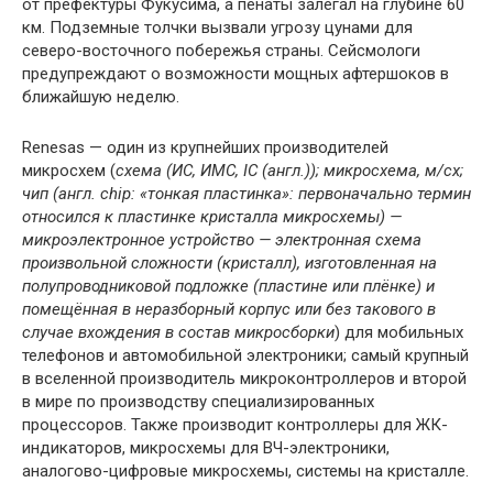
от префектуры Фукусима, а пенаты залегал на глубине 60
км. Подземные толчки вызвали угрозу цунами для
северо-восточного побережья страны. Сейсмологи
предупреждают о возможности мощных афтершоков в
ближайшую неделю.
Renesas — один из крупнейших производителей
микросхем (
схема (ИС, ИМС, IC (англ.)); микросхема, м/сх;
чип (англ. chip: «тонкая пластинка»: первоначально термин
относился к пластинке кристалла микросхемы) —
микроэлектронное устройство — электронная схема
произвольной сложности (кристалл), изготовленная на
полупроводниковой подложке (пластине или плёнке) и
помещённая в неразборный корпус или без такового в
случае вхождения в состав микросборки
) для мобильных
телефонов и автомобильной электроники; самый крупный
в вселенной производитель микроконтроллеров и второй
в мире по производству специализированных
процессоров. Также производит контроллеры для ЖК-
индикаторов, микросхемы для ВЧ-электроники,
аналогово-цифровые микросхемы, системы на кристалле.