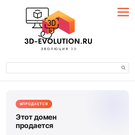
Перейти
к
контенту
Поиск:
ПРОДАЕТСЯ
Этот домен
продается