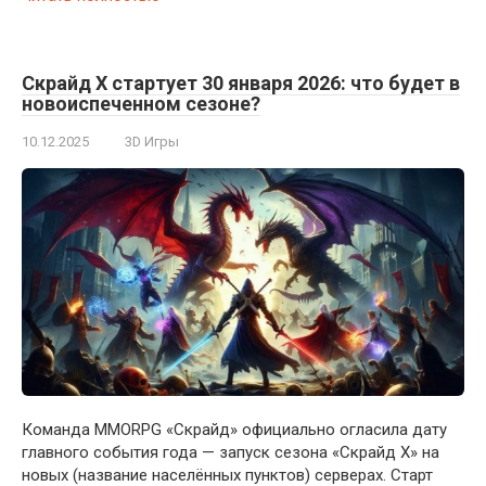
Скрайд X стартует 30 января 2026: что будет в
новоиспеченном сезоне?
10.12.2025
3D Игры
Команда MMORPG «Скрайд» официально огласила дату
главного события года — запуск сезона «Скрайд X» на
новых (название населённых пунктов) серверах. Старт