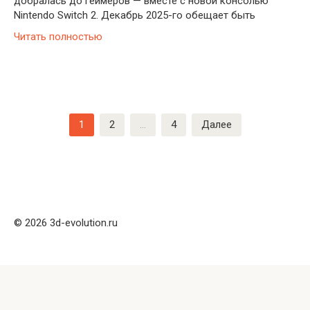
добралась до геймеров — вместе с новой консолью
Nintendo Switch 2. Декабрь 2025-го обещает быть
Читать полностью
Пагинация
1
2
…
4
Далее
записей
© 2026 3d-evolution.ru