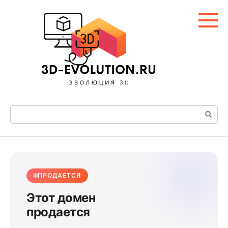
Перейти
к
контенту
Поиск:
ПРОДАЕТСЯ
Этот домен
продается