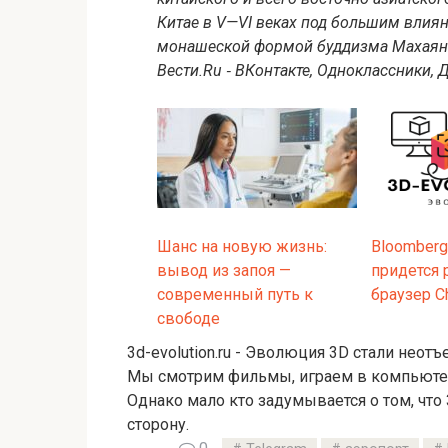
Китае в V—VI веках под большим вли
монашеской формой буддизма Махаяны
Вести.Ru ‐ ВКонтакте, Одноклассники, Д
Шанс на новую жизнь:
Bloomberg
вывод из запоя —
придется 
современный путь к
браузер C
свободе
3d-evolution.ru - Эволюция 3D стали нео
Мы смотрим фильмы, играем в компьютерн
Однако мало кто задумывается о том, что
сторону.