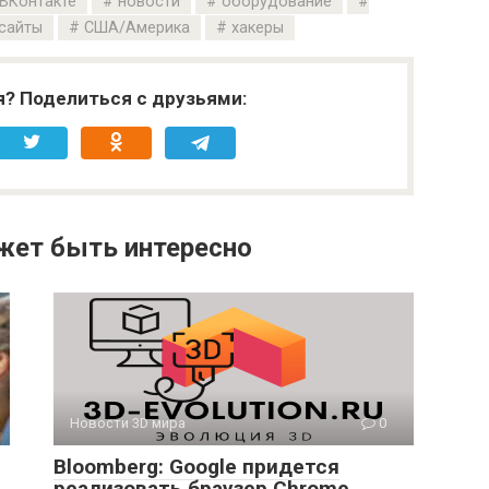
ВКонтакте
новости
оборудование
сайты
США/Америка
хакеры
я? Поделиться с друзьями:
жет быть интересно
Новости 3D мира
0
Bloomberg: Google придется
реализовать браузер Chrome