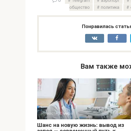
0
Telegram
аэропорт
общество
политика
Понравилась стать
Вам также мо
Новости 3D мира
0
Шанс на новую жизнь: вывод из
запоя — современный путь к