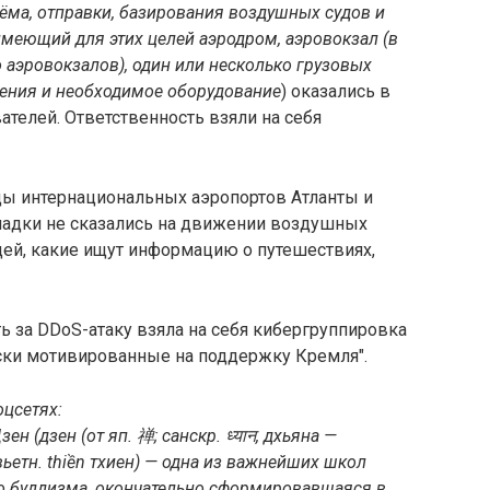
ёма, отправки, базирования воздушных судов и
меющий для этих целей аэродром, аэровокзал (в
 аэровокзалов), один или несколько грузовых
ения и необходимое оборудование
) оказались в
телей. Ответственность взяли на себя
цы интернациональных аэропортов Атланты и
оладки не сказались на движении воздушных
дей, какие ищут информацию о путешествиях,
 за DDoS-атаку взяла на себя кибергруппировка
чески мотивированные на поддержку Кремля".
оцсетях:
зен (
дзен (от яп. 禅; санскр. ध्यान, дхьяна —
 вьетн. thiền тхиен) — одна из важнейших школ
го буддизма, окончательно сформировавшаяся в