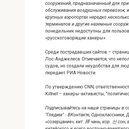
сооружений, предназначенный для при
обслуживания воздушных перевозок, и
крупных аэропортах нередко несколько
терминалов и другие наземные сооруж
понедельник недоступны для пользова
«русскоговорящие хакеры».
Среди пострадавших сайтов – страни
Лос-Анджелеса. Отмечается, что неп
судов, но создали неудобства для лю
передает РИА Новости.
По утверждению CNN, ответственность
Killnet – хакеры-активисты, "полити
Подписывайтесь на наши страницы в с
"Глядим" ‐ ВКонтакте, Одноклассники, Д
«созерцание», кит. 禪 чань, кор. 선 сон,
китайского и всего восточно-азиатско