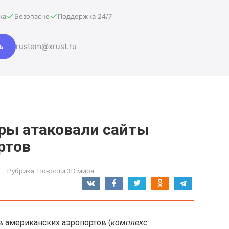
ка
Безопасно
Поддержка 24/7
ь
rustem@xrust.ru
еры атаковали сайты
ртов
Рубрика:
Новости 3D мира
в американских аэропортов (
комплекс