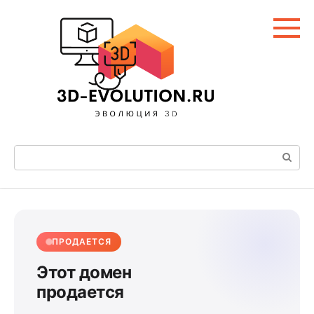
Перейти
к
контенту
Поиск:
ПРОДАЕТСЯ
Этот домен
продается